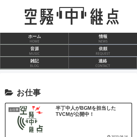
ホーム
情報
HOME
NEWS
音源
依頼
MUSIC
REQUEST
雑記
連絡
BLOG
CONTACT
お仕事
半丁中人がBGMを担当した
お仕事
TVCMが公開中！
2023.08.16